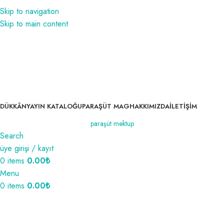
1350₺ ve üzeri siparişlerinizde kargo bedava!
Skip to navigation
1350₺ ve üzeri siparişlerinizde kargo bedava!
Skip to main content
DÜKKÂN
YAYIN KATALOĞU
PARAŞÜT MAG
HAKKIMIZDA
İLETIŞIM
paraşüt mektup
Search
üye girişi / kayıt
0
items
0.00
₺
Menu
0
items
0.00
₺