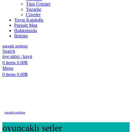
Tüm Ürünler
Yazarlar
Çizerler
Yayın Kataloğu
Paraşüt Mag
Hakkımızda
İletişim
paraşüt mektup
Search
üye girişi / kayıt
0
items
0.00
₺
Menu
0
items
0.00
₺
paraşüt mektup
oyuncaklı setler