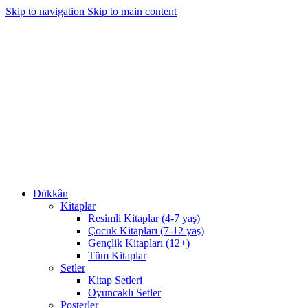
Skip to navigation
Skip to main content
1350₺ ve üzeri siparişlerinizde kargo bedava!
1350₺ ve üzeri siparişlerinizde kargo bedava!
Dükkân
Kitaplar
Resimli Kitaplar (4-7 yaş)
Çocuk Kitapları (7-12 yaş)
Gençlik Kitapları (12+)
Tüm Kitaplar
Setler
Kitap Setleri
Oyuncaklı Setler
Posterler