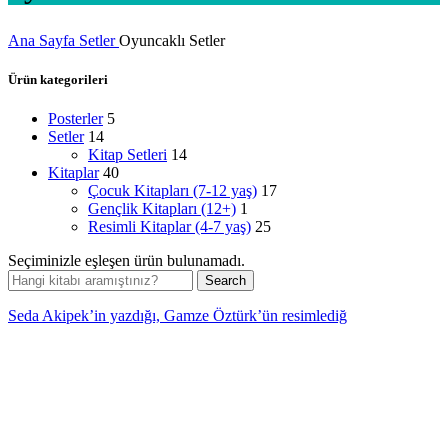
Ana Sayfa
Setler
Oyuncaklı Setler
Ürün kategorileri
Posterler
5
Setler
14
Kitap Setleri
14
Kitaplar
40
Çocuk Kitapları (7-12 yaş)
17
Gençlik Kitapları (12+)
1
Resimli Kitaplar (4-7 yaş)
25
Seçiminizle eşleşen ürün bulunamadı.
Search
Seda Akipek’in yazdığı, Gamze Öztürk’ün resimlediğ