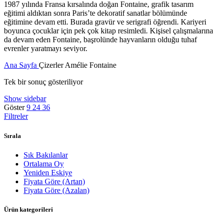
1987 yılında Fransa kırsalında doğan Fontaine, grafik tasarım
eğitimi aldıktan sonra Paris’te dekoratif sanatlar bölümünde
eğitimine devam etti. Burada gravür ve serigrafi öğrendi. Kariyeri
boyunca çocuklar için pek çok kitap resimledi. Kişisel çalışmalarına
da devam eden Fontaine, başrolünde hayvanların olduğu tuhaf
evrenler yaratmayı seviyor.
Ana Sayfa
Çizerler
Amélie Fontaine
Tek bir sonuç gösteriliyor
Show sidebar
Göster
9
24
36
Filtreler
Sırala
Sık Bakılanlar
Ortalama Oy
Yeniden Eskiye
Fiyata Göre (Artan)
Fiyata Göre (Azalan)
Ürün kategorileri