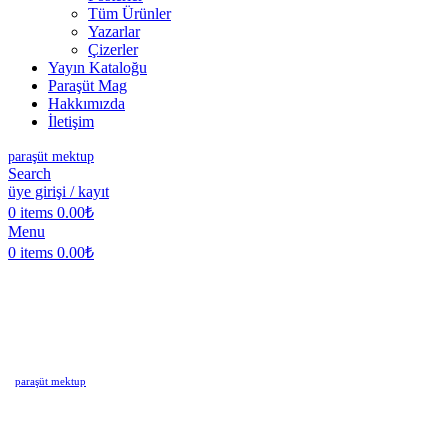
Tüm Ürünler
Yazarlar
Çizerler
Yayın Kataloğu
Paraşüt Mag
Hakkımızda
İletişim
paraşüt mektup
Search
üye girişi / kayıt
0
items
0.00
₺
Menu
0
items
0.00
₺
paraşüt mektup