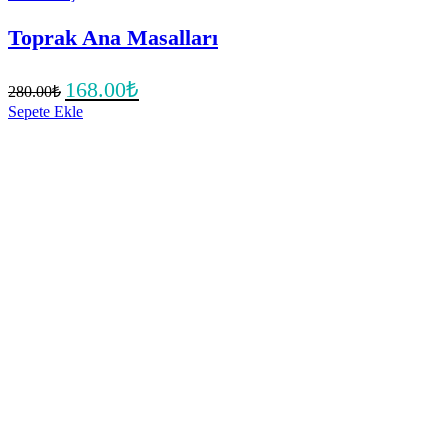
Toprak Ana Masalları
Orijinal
Şu
168.00
₺
280.00
₺
fiyat:
andaki
Sepete Ekle
fiyat:
280.00₺.
168.00₺.