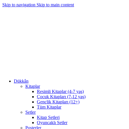
Skip to navigation
Skip to main content
1350₺ ve üzeri siparişlerinizde kargo bedava!
1350₺ ve üzeri siparişlerinizde kargo bedava!
Dükkân
Kitaplar
Resimli Kitaplar (4-7 yaş)
Çocuk Kitapları (7-12 yaş)
Gençlik Kitapları (12+)
Tüm Kitaplar
Setler
Kitap Setleri
Oyuncaklı Setler
Posterler