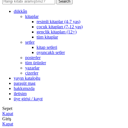
Search
dükkân
kitaplar
resimli kitaplar (4-7 yaş)
çocuk kitapları (7-12 yaş)
gençlik kitapları (12+)
tüm kitaplar
setler
kitap setleri
oyuncaklı setler
posterler
tüm ürünler
yazarlar
çizerler
yayın kataloğu
paraşüt mag
hakkımızda
i̇letişim
üye girişi / kayıt
Sepet
Kapat
Giriş
Kapat