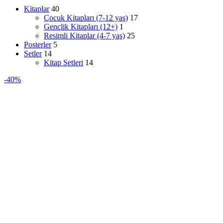
Kitaplar
40
Çocuk Kitapları (7-12 yaş)
17
Gençlik Kitapları (12+)
1
Resimli Kitaplar (4-7 yaş)
25
Posterler
5
Setler
14
Kitap Setleri
14
-40%