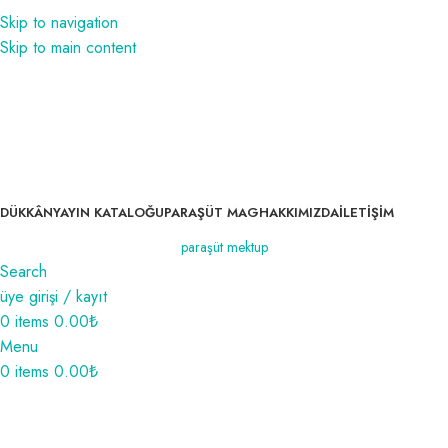
1350₺ ve üzeri siparişlerinizde kargo bedava!
Skip to navigation
1350₺ ve üzeri siparişlerinizde kargo bedava!
Skip to main content
DÜKKÂN
YAYIN KATALOĞU
PARAŞÜT MAG
HAKKIMIZDA
İLETIŞIM
paraşüt mektup
Search
üye girişi / kayıt
0
items
0.00
₺
Menu
0
items
0.00
₺