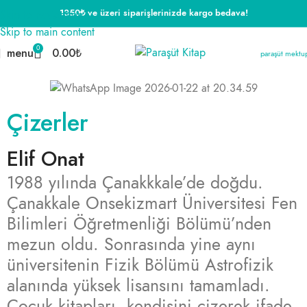
1350₺ ve üzeri siparişlerinizde kargo bedava!
Skip to navigation
Skip to main content
0
menu
0.00
₺
paraşüt mektu
Çizerler
Elif Onat
1988 yılında Çanakkkale’de doğdu.
Çanakkale Onsekizmart Üniversitesi Fen
Bilimleri Öğretmenliği Bölümü’nden
mezun oldu. Sonrasında yine aynı
üniversitenin Fizik Bölümü Astrofizik
alanında yüksek lisansını tamamladı.
Çocuk kitapları, kendisini çizerek ifade