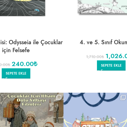
si: Odysseia ile Çocuklar
4. ve 5. Sınıf Oku
için Felsefe
1,026.
1,710.00
₺
240.00
₺
0.00
₺
SEPETE EKLE
SEPETE EKLE