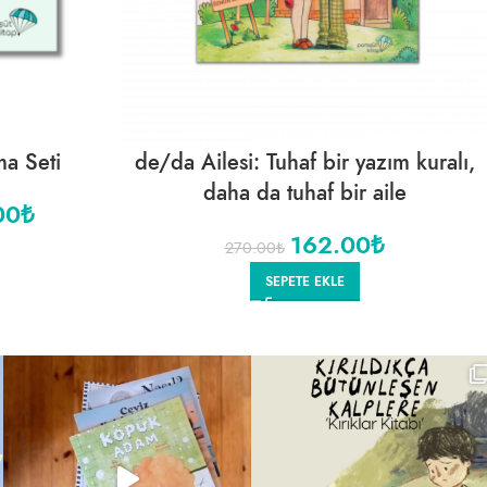
ma Seti
de/da Ailesi: Tuhaf bir yazım kuralı,
daha da tuhaf bir aile
00
₺
162.00
₺
270.00
₺
SEPETE EKLE