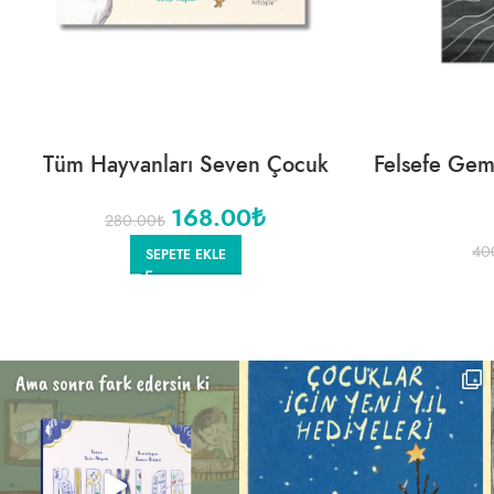
Tüm Hayvanları Seven Çocuk
Felsefe Gemi
168.00
₺
280.00
₺
40
SEPETE EKLE