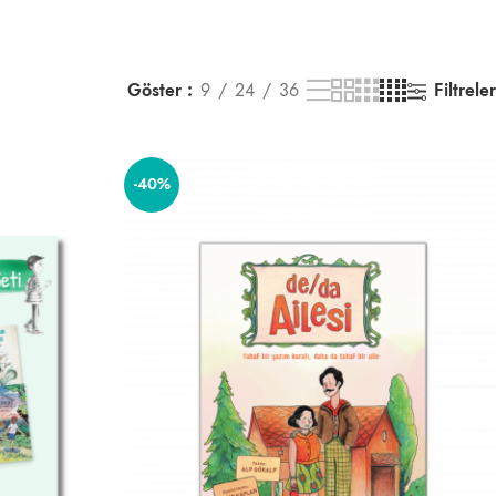
Göster
9
24
36
Filtreler
-40%