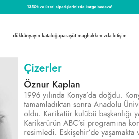
1350₺ ve üzeri siparişlerinizde kargo bedava!
dükkân
yayın kataloğu
paraşüt mag
hakkımızda
i̇letişim
Çizerler
Öznur Kaplan
1996 yılında Konya’da doğdu. Kon
tamamladıktan sonra Anadolu Üniv
oldu. Karikatür kulübü başkanlığı
Karikatürün ABC’si programına kon
resimledi. Eskişehir’de yaşamakta 