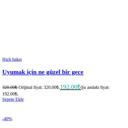
Hızlı bakış
Uyumak için ne güzel bir gece
192.00
₺
320.00
₺
Orijinal fiyat: 320.00₺.
Şu andaki fiyat:
192.00₺.
Sepete Ekle
-40%