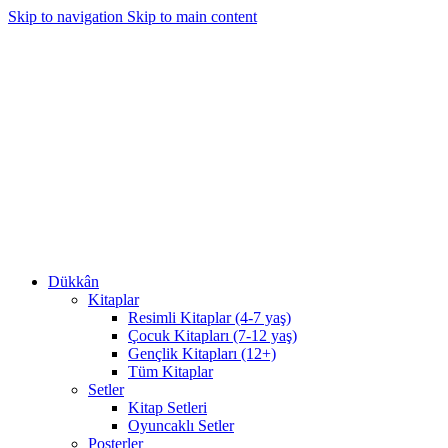
Skip to navigation
Skip to main content
1350₺ ve üzeri siparişlerinizde kargo bedava!
1350₺ ve üzeri siparişlerinizde kargo bedava!
Dükkân
Kitaplar
Resimli Kitaplar (4-7 yaş)
Çocuk Kitapları (7-12 yaş)
Gençlik Kitapları (12+)
Tüm Kitaplar
Setler
Kitap Setleri
Oyuncaklı Setler
Posterler