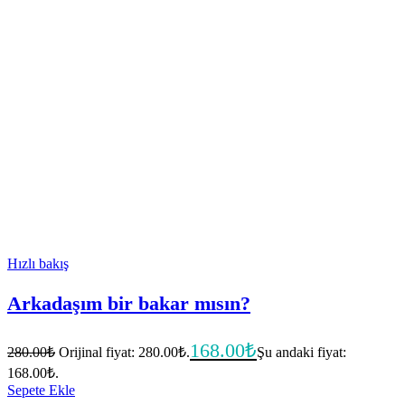
Hızlı bakış
Arkadaşım bir bakar mısın?
168.00
₺
280.00
₺
Orijinal fiyat: 280.00₺.
Şu andaki fiyat:
168.00₺.
Sepete Ekle