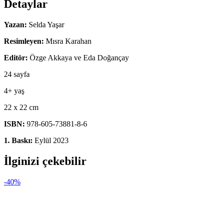
Detaylar
Yazan
:
Selda Yaşar
Resimleyen:
Mısra Karahan
Editör:
Özge Akkaya ve Eda Doğançay
24 sayfa
4+ yaş
22 x 22 cm
ISBN:
978-605-73881-8-6
1. Baskı:
Eylül 2023
İlginizi çekebilir
-40%