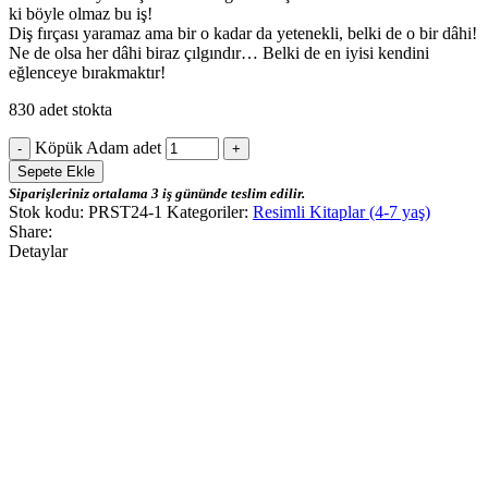
ki böyle olmaz bu iş!
Diş fırçası yaramaz ama bir o kadar da yetenekli, belki de o bir dâhi!
Ne de olsa her dâhi biraz çılgındır… Belki de en iyisi kendini
eğlenceye bırakmaktır!
830 adet stokta
Köpük Adam adet
Sepete Ekle
Siparişleriniz ortalama 3 iş gününde teslim edilir.
Stok kodu:
PRST24-1
Kategoriler:
Resimli Kitaplar (4-7 yaş)
Share:
Detaylar