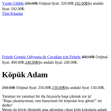
Vızıltı Çiftliği
320.00
₺
Orijinal fiyat: 320.00₺.
192.00
₺
Şu andaki
fiyat: 192.00₺.
Tüm Kitaplar
Felsefe Gemisi: Odysseia ile Çocuklar için Felsefe
400.00
₺
Orijinal
fiyat: 400.00₺.
240.00
₺
Şu andaki fiyat: 240.00₺.
Köpük Adam
250.00
₺
Orijinal fiyat: 250.00₺.
150.00
₺
Şu andaki fiyat: 150.00₺.
Yaramaz mı yaramaz bir diş fırçasıyla başa çıkmak zor iş!
“Başa çıkamıyorsan, onu banyonun bir köşesine koy gitsin!” mi
dedin?
Memo da böyle düşündü ama ağzından çıkan kötü kokularla anladı