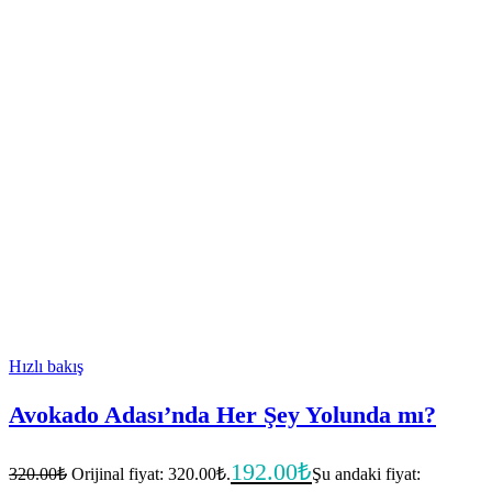
Hızlı bakış
Avokado Adası’nda Her Şey Yolunda mı?
192.00
₺
320.00
₺
Orijinal fiyat: 320.00₺.
Şu andaki fiyat: