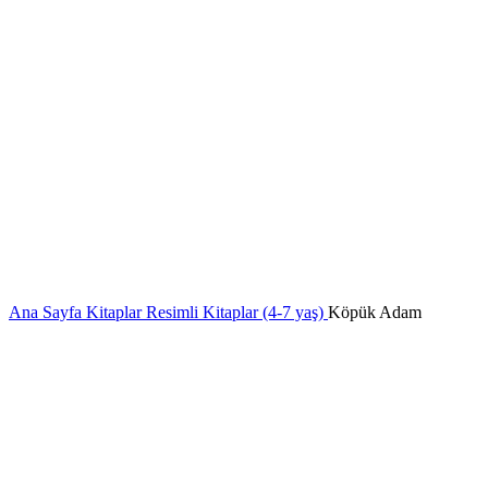
Ana Sayfa
Kitaplar
Resimli Kitaplar (4-7 yaş)
Köpük Adam