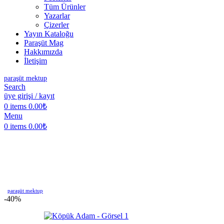
Tüm Ürünler
Yazarlar
Çizerler
Yayın Kataloğu
Paraşüt Mag
Hakkımızda
İletişim
paraşüt mektup
Search
üye girişi / kayıt
0
items
0.00
₺
Menu
0
items
0.00
₺
paraşüt mektup
-40%