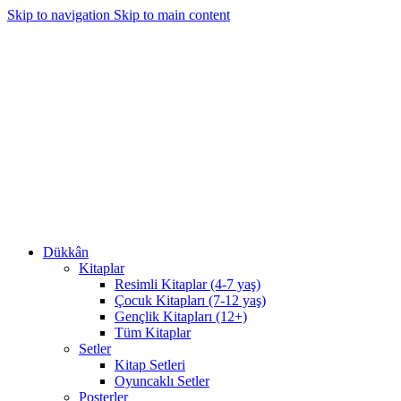
Skip to navigation
Skip to main content
1350₺ ve üzeri siparişlerinizde kargo bedava!
1350₺ ve üzeri siparişlerinizde kargo bedava!
Dükkân
Kitaplar
Resimli Kitaplar (4-7 yaş)
Çocuk Kitapları (7-12 yaş)
Gençlik Kitapları (12+)
Tüm Kitaplar
Setler
Kitap Setleri
Oyuncaklı Setler
Posterler