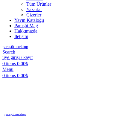
Tüm Ürünler
Yazarlar
Çizerler
Yayın Kataloğu
Paraşüt Mag
Hakkımızda
İletişim
paraşüt mektup
Search
üye girişi / kayıt
0
items
0.00
₺
Menu
0
items
0.00
₺
paraşüt mektup