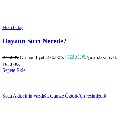
Hızlı bakış
Hayatın Sırrı Nerede?
162.00
₺
270.00
₺
Orijinal fiyat: 270.00₺.
Şu andaki fiyat:
162.00₺.
Sepete Ekle
Seda Akipek’in yazdığı, Gamze Öztürk’ün resimlediğ