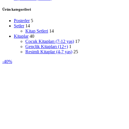
Ürün kategorileri
Posterler
5
Setler
14
Kitap Setleri
14
Kitaplar
40
Çocuk Kitapları (7-12 yaş)
17
Gençlik Kitapları (12+)
1
Resimli Kitaplar (4-7 yaş)
25
-40%