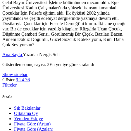
Celal Bayar Üniversitesi İşletme bölümünden mezun oldu. Ege
Üniversitesi Kadın Çalışmaları’nda yüksek lisansını tamamladı.
Çocuklar İçin Felsefe eğitimi aldı. İlk öyküsü 2002 yılında
yayımlandı ve çeşitli edebiyat dergilerinde yazmaya devam etti.
Dostlarıyla Çocuklar için Felsefe Derneği’ni kurdu. İki tane çocuğu
var. Bir de çocuklar için yazdığı kitapları: Rüzgârla Uçan Çocuk,
Düşünme Çemberi Serisi, Görülmemiş Bir Çiçek, Bazıları Bazen,
Annem Dokuz Doğurdu, Güzel Sözcük Koleksiyonu, Kimi Daha
Çok Seviyorsun?
Ana Sayfa
Yazarlar
Nergis Seli
Gösterilen sonuç sayısı: 2
En yeniye göre sıralandı
Show sidebar
Göster
9
24
36
Filtreler
Sırala
Sık Bakılanlar
Ortalama Oy
Yeniden Eskiye
Fiyata Göre (Artan)
Fiyata Göre (Azalan)