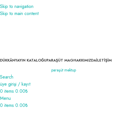
1350₺ ve üzeri siparişlerinizde kargo bedava!
Skip to navigation
1350₺ ve üzeri siparişlerinizde kargo bedava!
Skip to main content
DÜKKÂN
YAYIN KATALOĞU
PARAŞÜT MAG
HAKKIMIZDA
İLETIŞIM
paraşüt mektup
Search
üye girişi / kayıt
0
items
0.00
₺
Menu
0
items
0.00
₺