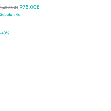
978.00
₺
1,630.00
₺
Sepete Ekle
-40%