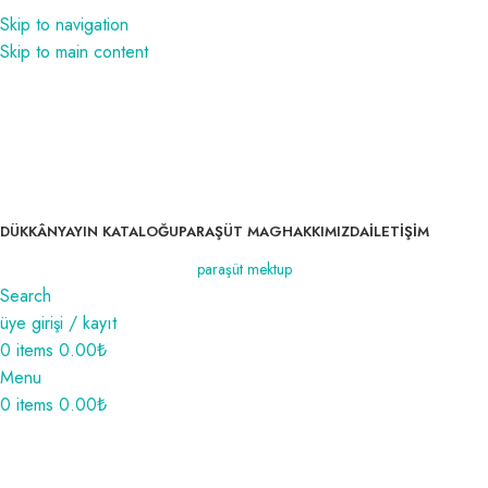
1350₺ ve üzeri siparişlerinizde kargo bedava!
Skip to navigation
1350₺ ve üzeri siparişlerinizde kargo bedava!
Skip to main content
DÜKKÂN
YAYIN KATALOĞU
PARAŞÜT MAG
HAKKIMIZDA
İLETIŞIM
paraşüt mektup
Search
üye girişi / kayıt
0
items
0.00
₺
Menu
0
items
0.00
₺