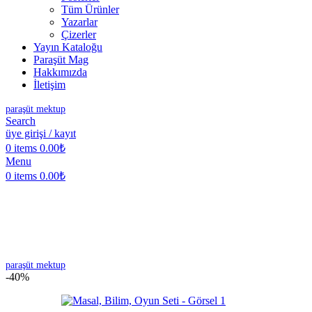
Tüm Ürünler
Yazarlar
Çizerler
Yayın Kataloğu
Paraşüt Mag
Hakkımızda
İletişim
paraşüt mektup
Search
üye girişi / kayıt
0
items
0.00
₺
Menu
0
items
0.00
₺
paraşüt mektup
-40%