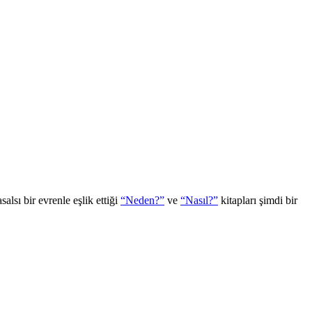
sı bir evrenle eşlik ettiği
“Neden?”
ve
“Nasıl?”
kitapları şimdi bir