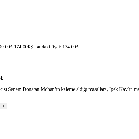
290.00₺.
174.00
₺
Şu andaki fiyat: 174.00₺.
0₺.
sı Senem Donatan Mohan’ın kaleme aldığı masallara, İpek Kay’ın masal