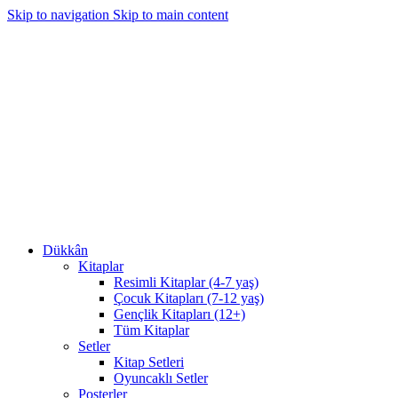
Skip to navigation
Skip to main content
Dükkân
Kitaplar
Resimli Kitaplar (4-7 yaş)
Çocuk Kitapları (7-12 yaş)
Gençlik Kitapları (12+)
Tüm Kitaplar
Setler
Kitap Setleri
Oyuncaklı Setler
Posterler