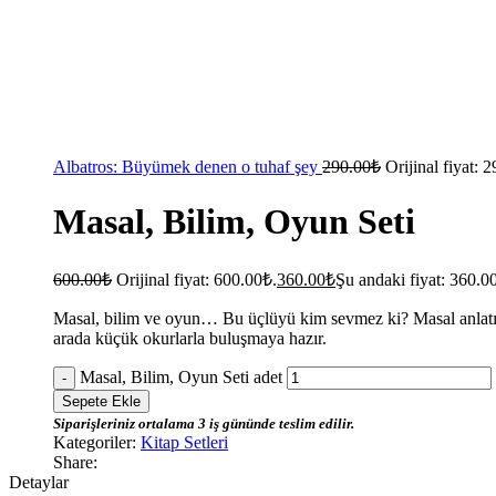
Albatros: Büyümek denen o tuhaf şey
290.00
₺
Orijinal fiyat: 
Masal, Bilim, Oyun Seti
600.00
₺
Orijinal fiyat: 600.00₺.
360.00
₺
Şu andaki fiyat: 360.0
Masal, bilim ve oyun… Bu üçlüyü kim sevmez ki? Masal anlatıcı
arada küçük okurlarla buluşmaya hazır.
Masal, Bilim, Oyun Seti adet
Sepete Ekle
Siparişleriniz ortalama 3 iş gününde teslim edilir.
Kategoriler:
Kitap Setleri
Share:
Detaylar