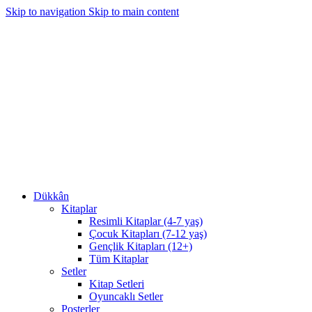
Skip to navigation
Skip to main content
Dükkân
Kitaplar
Resimli Kitaplar (4-7 yaş)
Çocuk Kitapları (7-12 yaş)
Gençlik Kitapları (12+)
Tüm Kitaplar
Setler
Kitap Setleri
Oyuncaklı Setler
Posterler