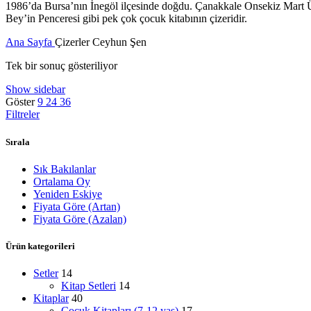
1986’da Bursa’nın İnegöl ilçesinde doğdu. Çanakkale Onsekiz Mart Üni
Bey’in Penceresi gibi pek çok çocuk kitabının çizeridir.
Ana Sayfa
Çizerler
Ceyhun Şen
Tek bir sonuç gösteriliyor
Show sidebar
Göster
9
24
36
Filtreler
Sırala
Sık Bakılanlar
Ortalama Oy
Yeniden Eskiye
Fiyata Göre (Artan)
Fiyata Göre (Azalan)
Ürün kategorileri
Setler
14
Kitap Setleri
14
Kitaplar
40
Çocuk Kitapları (7-12 yaş)
17