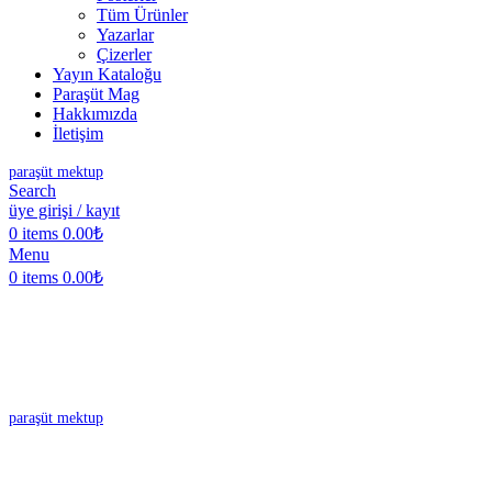
Tüm Ürünler
Yazarlar
Çizerler
Yayın Kataloğu
Paraşüt Mag
Hakkımızda
İletişim
paraşüt mektup
Search
üye girişi / kayıt
0
items
0.00
₺
Menu
0
items
0.00
₺
paraşüt mektup