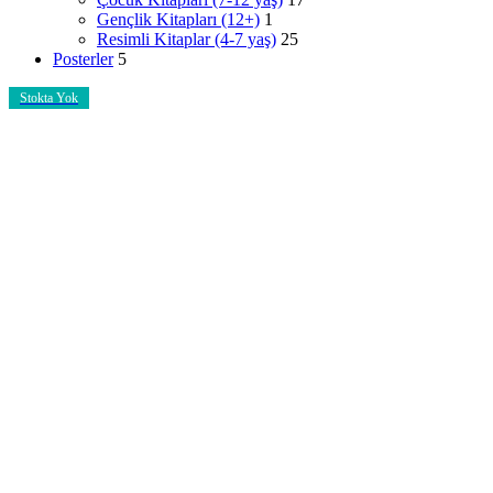
Gençlik Kitapları (12+)
1
Resimli Kitaplar (4-7 yaş)
25
Posterler
5
Stokta Yok