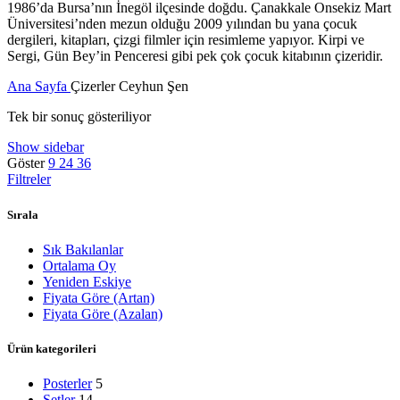
1986’da Bursa’nın İnegöl ilçesinde doğdu. Çanakkale Onsekiz Mart
Üniversitesi’nden mezun olduğu 2009 yılından bu yana çocuk
dergileri, kitapları, çizgi filmler için resimleme yapıyor. Kirpi ve
Sergi, Gün Bey’in Penceresi gibi pek çok çocuk kitabının çizeridir.
Ana Sayfa
Çizerler
Ceyhun Şen
Tek bir sonuç gösteriliyor
Show sidebar
Göster
9
24
36
Filtreler
Sırala
Sık Bakılanlar
Ortalama Oy
Yeniden Eskiye
Fiyata Göre (Artan)
Fiyata Göre (Azalan)
Ürün kategorileri
Posterler
5
Setler
14