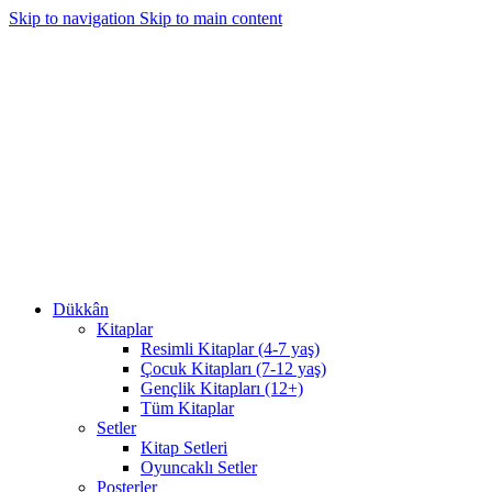
Skip to navigation
Skip to main content
1350₺ ve üzeri siparişlerinizde kargo bedava!
1350₺ ve üzeri siparişlerinizde kargo bedava!
Dükkân
Kitaplar
Resimli Kitaplar (4-7 yaş)
Çocuk Kitapları (7-12 yaş)
Gençlik Kitapları (12+)
Tüm Kitaplar
Setler
Kitap Setleri
Oyuncaklı Setler
Posterler