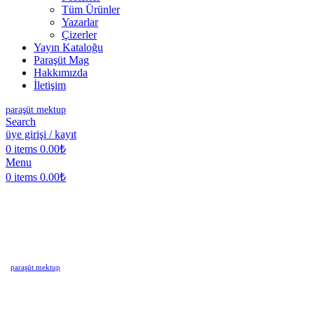
Tüm Ürünler
Yazarlar
Çizerler
Yayın Kataloğu
Paraşüt Mag
Hakkımızda
İletişim
paraşüt mektup
Search
üye girişi / kayıt
0
items
0.00
₺
Menu
0
items
0.00
₺
paraşüt mektup