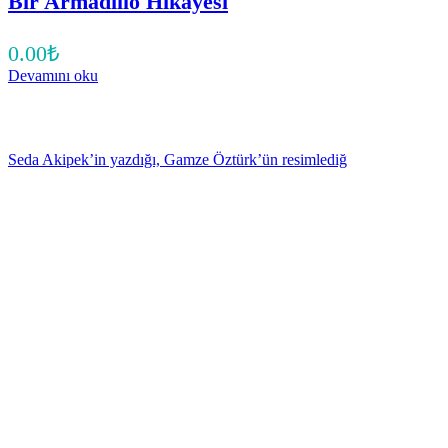
Bir Armadillo Hikâyesi
0.00
₺
Devamını oku
Seda Akipek’in yazdığı, Gamze Öztürk’ün resimlediğ