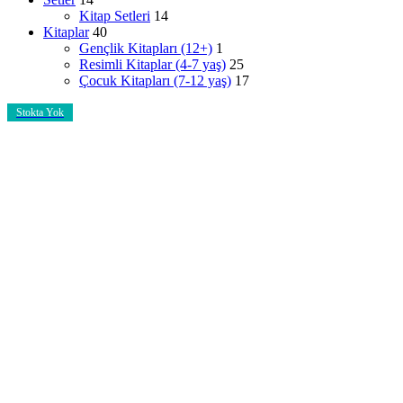
Kitap Setleri
14
Kitaplar
40
Gençlik Kitapları (12+)
1
Resimli Kitaplar (4-7 yaş)
25
Çocuk Kitapları (7-12 yaş)
17
Stokta Yok