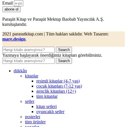
Email
abone ol
Paraşüt Kitap ve Paraşüt Mektup Baobab Yayıncılık A.Ş.
kuruluşlarıdır.
2021 parasutkitap.com | Tüm hakları saklıdır. Web Tasarım:
mare.design
.
Search
Yazmaya başlayarak önerdiğimiz kitapları görebilirsiniz.
Search
dükkân
kitaplar
resimli kitaplar (4-7 yaş)
çocuk kitapları (7-12 yaş)
gençlik kitapları (12+)
tüm kitaplar
setler
kitap setleri
oyuncaklı setler
posterler
tüm ürünler
yazarlar